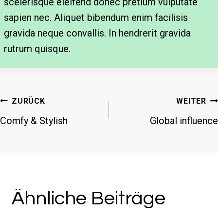
scelerisque eleifend donec pretium vulputate
sapien nec. Aliquet bibendum enim facilisis
gravida neque convallis. In hendrerit gravida
rutrum quisque.
Beitragsnavigation
ZURÜCK
WEITER
Comfy & Stylish
Global influence
Ähnliche Beiträge